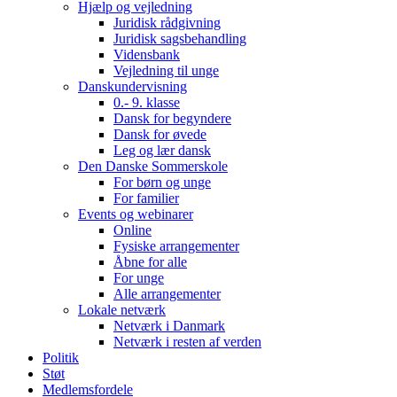
Hjælp og vejledning
Juridisk rådgivning
Juridisk sagsbehandling
Vidensbank
Vejledning til unge
Danskundervisning
0.- 9. klasse
Dansk for begyndere
Dansk for øvede
Leg og lær dansk
Den Danske Sommerskole
For børn og unge
For familier
Events og webinarer
Online
Fysiske arrangementer
Åbne for alle
For unge
Alle arrangementer
Lokale netværk
Netværk i Danmark
Netværk i resten af verden
Politik
Støt
Medlemsfordele