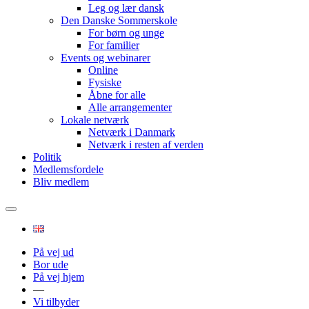
Leg og lær dansk
Den Danske Sommerskole
For børn og unge
For familier
Events og webinarer
Online
Fysiske
Åbne for alle
Alle arrangementer
Lokale netværk
Netværk i Danmark
Netværk i resten af verden
Politik
Medlemsfordele
Bliv medlem
På vej ud
Bor ude
På vej hjem
—
Vi tilbyder