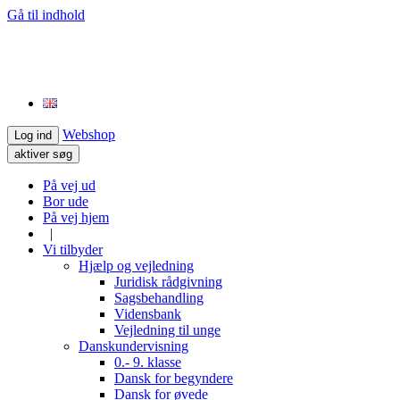
Gå til indhold
Webshop
Log ind
aktiver søg
På vej ud
Bor ude
På vej hjem
|
Vi tilbyder
Hjælp og vejledning
Juridisk rådgivning
Sagsbehandling
Vidensbank
Vejledning til unge
Danskundervisning
0.- 9. klasse
Dansk for begyndere
Dansk for øvede