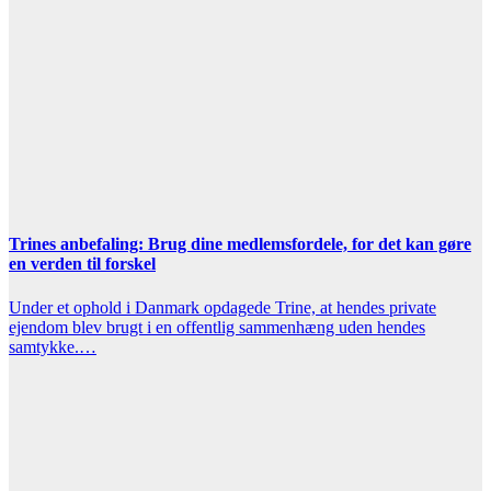
Trines anbefaling: Brug dine medlemsfordele, for det kan gøre
en verden til forskel
Under et ophold i Danmark opdagede Trine, at hendes private
ejendom blev brugt i en offentlig sammenhæng uden hendes
samtykke.…