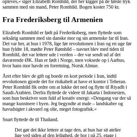
opleves,« siger Elizabeth Romhild, der her kigger på de første tryk
sammen med sin mand, Peter Romhild. Bogen koster 750 kr.
Fra Frederiksberg til Armenien
Elizabeth Romhild er født på Frederiksberg, men flyttede som
seksårig sammen med sin danske mor og sin armenske far til Iran.
Det var her, at hun i 1978, lige før revolutionen i Iran og en uge før
hun fyldte 18, mødte Peter Rømhild – navnet blev med tiden til
Romhild, det var lettere ude i verden – der var sendt ud af det
daværende ØK. Han er født i Norge, men voksede op i Aarhus,
hvor hans mor havde en forretning, Norsk Almue.
Året efter blev de gift og boede en kort periode i Iran, indtil
revolutionen gjorde det for risikabelt at have et kontor i Teheran.
Peter Romhild fik ordre om at lukke det ned og flytte til Riyadh i
Saudi-Arabien. Derfra flyttede de videre til Jakarta i Indonesien,
som hun beskriver som fuld af kreativ energi: »Dengang var der så
mange kunstnere i byen. Jeg begyndte at male – landskaber og
havudsigter i akvarel og olie, meget fotografisk.«
Snart flyttede de til Thailand.
Det gør det ikke lettere at tage den, at hun har sit atelier
lige ved siden af den lejlighed, de bor i på 25. etage i