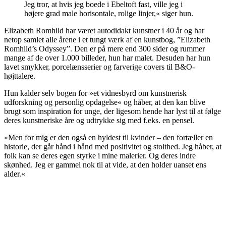
Jeg tror, at hvis jeg boede i Ebeltoft fast, ville jeg i
højere grad male horisontale, rolige linjer,« siger hun.
Elizabeth Romhild har været autodidakt kunstner i 40 år og har
netop samlet alle årene i et tungt værk af en kunstbog, ”Elizabeth
Romhild’s Odyssey”. Den er på mere end 300 sider og rummer
mange af de over 1.000 billeder, hun har malet. Desuden har hun
lavet smykker, porcelænsserier og farverige covers til B&O-
højttalere.
Hun kalder selv bogen for »et vidnesbyrd om kunstnerisk
udforskning og personlig opdagelse« og håber, at den kan blive
brugt som inspiration for unge, der ligesom hende har lyst til at følge
deres kunstneriske åre og udtrykke sig med f.eks. en pensel.
»Men for mig er den også en hyldest til kvinder – den fortæller en
historie, der går hånd i hånd med positivitet og stolthed. Jeg håber, at
folk kan se deres egen styrke i mine malerier. Og deres indre
skønhed. Jeg er gammel nok til at vide, at den holder uanset ens
alder.«