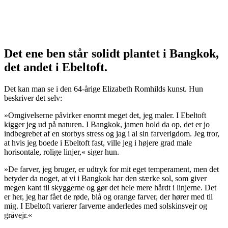
Det ene ben står solidt plantet i Bangkok,
det andet i Ebeltoft.
Det kan man se i den 64-årige Elizabeth Romhilds kunst. Hun
beskriver det selv:
»Omgivelserne påvirker enormt meget det, jeg maler. I Ebeltoft
kigger jeg ud på naturen. I Bangkok, jamen hold da op, det er jo
indbegrebet af en storbys stress og jag i al sin farverigdom. Jeg tror,
at hvis jeg boede i Ebeltoft fast, ville jeg i højere grad male
horisontale, rolige linjer,« siger hun.
»De farver, jeg bruger, er udtryk for mit eget temperament, men det
betyder da noget, at vi i Bangkok har den stærke sol, som giver
megen kant til skyggerne og gør det hele mere hårdt i linjerne. Det
er her, jeg har fået de røde, blå og orange farver, der hører med til
mig. I Ebeltoft varierer farverne anderledes med solskinsvejr og
gråvejr.«