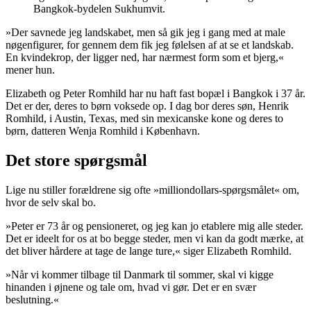
Bangkok-bydelen Sukhumvit.
»Der savnede jeg landskabet, men så gik jeg i gang med at male
nøgenfigurer, for gennem dem fik jeg følelsen af at se et landskab.
En kvindekrop, der ligger ned, har nærmest form som et bjerg,«
mener hun.
Elizabeth og Peter Romhild har nu haft fast bopæl i Bangkok i 37 år.
Det er der, deres to børn voksede op. I dag bor deres søn, Henrik
Romhild, i Austin, Texas, med sin mexicanske kone og deres to
børn, datteren Wenja Romhild i København.
Det store spørgsmål
Lige nu stiller forældrene sig ofte »milliondollars-spørgsmålet« om,
hvor de selv skal bo.
»Peter er 73 år og pensioneret, og jeg kan jo etablere mig alle steder.
Det er ideelt for os at bo begge steder, men vi kan da godt mærke, at
det bliver hårdere at tage de lange ture,« siger Elizabeth Romhild.
»Når vi kommer tilbage til Danmark til sommer, skal vi kigge
hinanden i øjnene og tale om, hvad vi gør. Det er en svær
beslutning.«