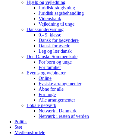
Hjælp og vejledning
Juridisk rådgivning
Juridisk sagsbehandling
Vidensbank
Vejledning til unge
Danskundervisning
0.- 9. klasse
Dansk for begyndere
Dansk for øvede
Leg og lær dansk
Den Danske Sommerskole
For børn og unge
For familier
Events og webinarer
Online
Fysiske arrangementer
Åbne for alle
For unge
Alle arrangementer
Lokale netværk
Netværk i Danmark
Netværk i resten af verden
Politik
Støt
Medlemsfordele