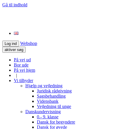
Gå til indhold
Webshop
Log ind
aktiver søg
På vej ud
Bor ude
På vej hjem
|
Vi tilbyder
Hjælp og vejledning
Juridisk rådgivning
Sagsbehandling
Vidensbank
Vejledning til unge
Danskundervisning
0.- 9. klasse
Dansk for begyndere
Dansk for øvede