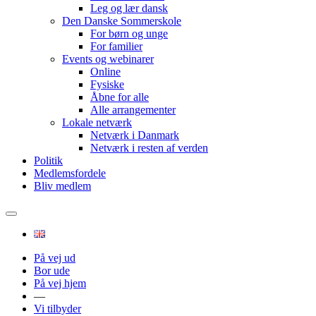
Leg og lær dansk
Den Danske Sommerskole
For børn og unge
For familier
Events og webinarer
Online
Fysiske
Åbne for alle
Alle arrangementer
Lokale netværk
Netværk i Danmark
Netværk i resten af verden
Politik
Medlemsfordele
Bliv medlem
På vej ud
Bor ude
På vej hjem
—
Vi tilbyder