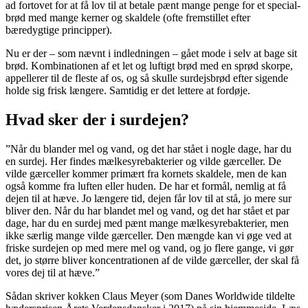
ad fortovet for at få lov til at betale pænt mange penge for et special­-
brød med mange kerner og skal­dele (ofte fremstillet efter
bæredygtige principper).
Nu er der – som nævnt i indledningen – gået mode i selv at bage sit
brød. Kom­binationen af et let og luftigt brød med en sprød skorpe,
appellerer til de fleste af os, og så skulle surdejsbrød efter sigende
hol­de sig frisk længere. Samtidig er det lettere at fordøje.
Hvad sker der i surdejen?
”Når du blander mel og vand, og det har stået i nogle dage, har du
en surdej. Her findes mælkesyrebakterier og vilde gær­celler. De
vilde gærceller kommer primært fra kornets skaldele, men de kan
også komme fra luften eller huden. De har et formål, nemlig at få
dejen til at hæve. Jo længere tid, dejen får lov til at stå, jo mere sur
bliver den. Når du har blandet mel og vand, og det har stået et par
dage, har du en surdej med pænt mange mælkesyre­bakterier, men
ikke særlig mange vilde gærceller. Den mængde kan vi øge ved at
friske surdejen op med mere mel og vand, og jo flere gange, vi gør
det, jo større bliver koncentrationen af de vilde gærceller, der skal få
vores dej til at hæve.”
Sådan skriver kokken Claus Meyer (som Danes Worldwide tildelte