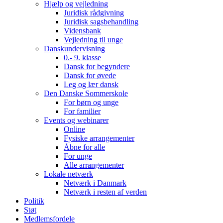
Hjælp og vejledning
Juridisk rådgivning
Juridisk sagsbehandling
Vidensbank
Vejledning til unge
Danskundervisning
0.- 9. klasse
Dansk for begyndere
Dansk for øvede
Leg og lær dansk
Den Danske Sommerskole
For børn og unge
For familier
Events og webinarer
Online
Fysiske arrangementer
Åbne for alle
For unge
Alle arrangementer
Lokale netværk
Netværk i Danmark
Netværk i resten af verden
Politik
Støt
Medlemsfordele