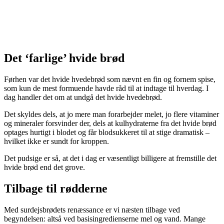
Det ‘farlige’ hvide brød
Førhen var det hvide hvedebrød som nævnt en fin og fornem spise,
som kun de mest formuende havde råd til at indtage til hverdag. I
dag handler det om at undgå det hvide hvedebrød.
Det skyldes dels, at jo mere man forar­bejder melet, jo flere vitaminer
og mine­raler forsvinder der, dels at kulhydraterne fra det hvide brød
optages hurtigt i blodet og får blodsukkeret til at stige dramatisk –
hvilket ikke er sundt for kroppen.
Det pudsige er så, at det i dag er væsent­ligt billigere at fremstille det
hvide brød end det grove.
Tilbage til rødderne
Med surdejsbrødets renæssance er vi næ­sten tilbage ved
begyndelsen: altså ved basisingredienserne mel og vand. Mange