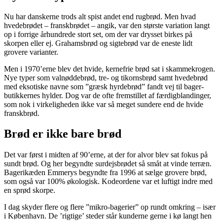
Nu har danskerne trods alt spist andet end rugbrød. Men hvad
hvedebrødet – fransk­brødet – angik, var den største variation langt
op i forrige århundrede stort set, om der var drysset birkes på
skorpen eller ej. Grahamsbrød og sigtebrød var de eneste lidt
grovere varianter.
Men i 1970’erne blev det hvide, kerne­frie brød sat i skammekrogen.
Nye typer som valnøddebrød, tre-­ og tikornsbrød samt hvedebrød
med eksotiske navne som ”græsk hyrdebrød” fandt vej til bager­
butikkernes hylder. Dog var de ofte frem­stillet af færdigblandinger,
som nok i vir­keligheden ikke var så meget sundere end de hvide
franskbrød.
Brød er ikke bare brød
Det var først i midten af 90’erne, at der for alvor blev sat fokus på
sundt brød. Og her begyndte surdejsbrødet så småt at vinde terræn.
Bagerikæden Emmerys begyndte fra 1996 at sælge grovere brød,
som også var 100% økologisk. Kodeordene var et luftigt indre med
en sprød skorpe.
I dag skyder flere og flere ”mikro-­bage­rier” op rundt omkring – især
i Køben­havn. De ’rigtige’ steder står kunderne gerne i kø langt hen