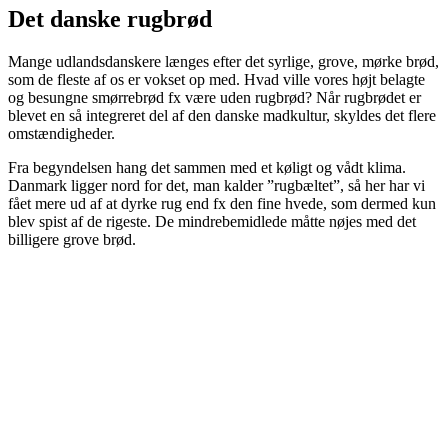
Det danske rugbrød
Mange udlandsdanskere længes efter det syrlige, grove, mørke brød,
som de fleste af os er vokset op med. Hvad ville vores højt belagte
og besungne smørrebrød fx være uden rugbrød? Når rugbrødet er
blevet en så integreret del af den danske madkultur, skyldes det flere
omstændigheder.
Fra begyndelsen hang det sammen med et køligt og vådt klima.
Danmark ligger nord for det, man kalder ”rugbæltet”, så her har vi
fået mere ud af at dyrke rug end fx den fine hvede, som dermed kun
blev spist af de rigeste. De mindrebemidlede måtte nøjes med det
billigere grove brød.