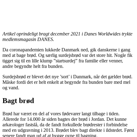
Artikel oprindeligt bragt december 2021 i Danes Worldwides trykte
medlemsmagasin DANES.
Da corona­pandemien lukkede Danmark ned, gik danskerne i gang
med at bage brød. Og sær­lig surdejsbrød var det store hit. Nogle fik
tigget sig til en lille klump ”start­surdej” fra familie eller venner,
andre begyndte helt fra bunden.
Surdejsbrød er blevet det nye ’sort’ i Danmark, når det gælder brød.
Måske for­di det er helt enkelt at begynde fra bunden bare med mel
og vand.
Bagt brød
Brød har været en del af vores fødevarer langt tilbage i tiden.
Allerede for 14.000 år siden bagtes der brød i Jordan. Det kunne
arkæologer fastslå, da de fandt forkullede brødrester i forbindelse
med en udgrav­ning i 2013. Brødet blev bagt direkte i ild­stedet. Først
senere fandt man ud af at bygge ovne til bagning.