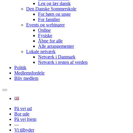
Leg og lær dansk
Den Danske Sommerskole
For børn og unge
For familier
Events og webinarer
Online
Fysiske
Åbne for alle
Alle arrangementer
Lokale netværk
Netværk i Danmark
Netværk i resten af verden
Politik
Medlemsfordele
Bliv medlem
På vej ud
Bor ude
På vej hjem
—
Vi tilbyder