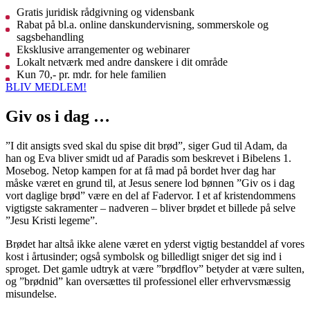
Gratis juridisk rådgivning og vidensbank
Rabat på bl.a. online danskundervisning, sommerskole og
sagsbehandling
Eksklusive arrangementer og webinarer
Lokalt netværk med andre danskere i dit område
Kun 70,- pr. mdr. for hele familien
BLIV MEDLEM!
Giv os i dag …
”I dit ansigts sved skal du spise dit brød”, siger Gud til Adam, da
han og Eva bliver smidt ud af Paradis som beskrevet i Bibe­lens 1.
Mosebog. Netop kampen for at få mad på bordet hver dag har
måske været en grund til, at Jesus senere lod bønnen ”Giv os i dag
vort daglige brød” være en del af Fadervor. I et af kristendommens
vigtig­ste sakramenter – nadveren – bliver brødet et billede på selve
”Jesu Kristi legeme”.
Brødet har altså ikke alene været en yderst vigtig bestanddel af vores
kost i år­tusinder; også symbolsk og billedligt sni­ger det sig ind i
sproget. Det gamle udtryk at være ”brødflov” betyder at være sulten,
og ”brødnid” kan oversættes til professio­nel eller erhvervsmæssig
misundelse.