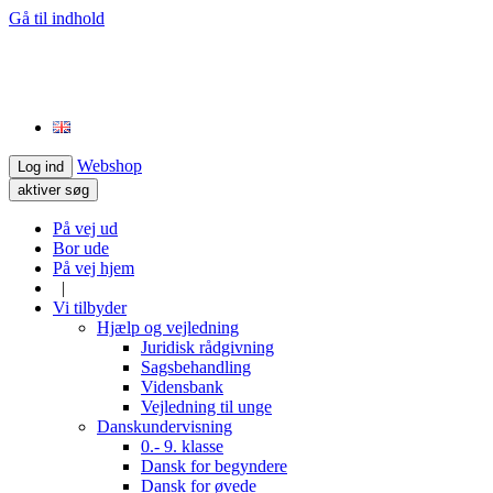
Gå til indhold
Webshop
Log ind
aktiver søg
På vej ud
Bor ude
På vej hjem
|
Vi tilbyder
Hjælp og vejledning
Juridisk rådgivning
Sagsbehandling
Vidensbank
Vejledning til unge
Danskundervisning
0.- 9. klasse
Dansk for begyndere
Dansk for øvede