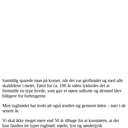
Samtidig sparede man på kornet, når det var groftmalet og med alle
skaldelene i melet. Først for ca. 100 år siden lykkedes det at
fremstille en type hvede, som gav et større udbytte og dermed blev
billigere for forbrugerne.
Men rugbrødet har trods alt også æn­dret sig gennem tiden – især i de
senere år.
Vi skal ikke meget mere end 50 år tilbage for at konstatere, at der
kun fandtes tre typer rugbrød: mørkt, lyst og sønderjysk