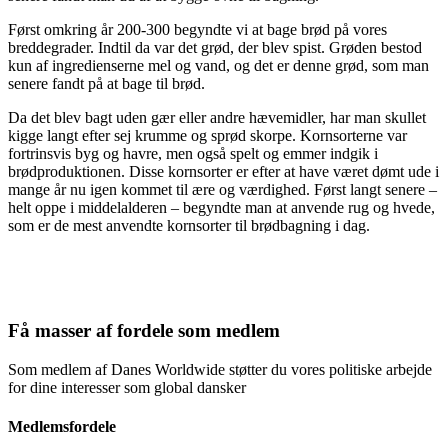
Først omkring år 200-­300 begyndte vi at bage brød på vores
breddegrader. Indtil da var det grød, der blev spist. Grøden bestod
kun af ingredienserne mel og vand, og det er denne grød, som man
senere fandt på at bage til brød.
Da det blev bagt uden gær eller andre hævemidler, har man skullet
kig­ge langt efter sej krumme og sprød skorpe. Kornsorterne var
fortrinsvis byg og hav­re, men også spelt og emmer indgik i
brødproduktionen. Disse kornsorter er efter at have været dømt ude i
mange år nu igen kommet til ære og værdighed. Først langt senere –
helt oppe i middelalderen – be­gyndte man at anvende rug og hvede,
som er de mest anvendte kornsorter til brød­bagning i dag.
Få masser af fordele som medlem
Som medlem af Danes Worldwide støtter du vores politiske arbejde
for dine interesser som global dansker
Medlemsfordele