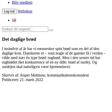
Bliv medlem
Webshop
Log ind
Det daglige brød
I tusindvis af år har vi mennesker spist brød som en del af den
daglige kost. Danskerne er – som nogle af de ganske få i verden –
vilde med især én type brød: rugbrød. Men i den senere tid har
rugbrødet fået konkurrence af en ny dille: brød af surdej. Og
surdejen skal naturligvis være hjemmelavet.
Skrevet af:
Jesper Malmose, kommunikationskonsulent
Publiceret:
21. marts 2022