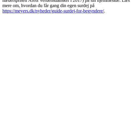
hædersprisen Årets Verdensdansker i 2017) på sin hjem­meside. Læs
mere om, hvordan du får gang din egen surdej på
https://meyers.dk/nyheder/guide-surdej-for-begyndere/
.