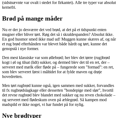
(sidstnævnte var ovalt i stedet for firkan­tet). Alle tre typer var absolut
kernefri.
Brød på mange måder
Nu er der jo desværre det ved brød, at det på et tidspunkt enten
mugner eller bliver tørt. Røg det så i skraldespanden? Absolut ikke.
En god husmor smed ikke mad ud! Muggen kunne skæres af, og når
et rug­ brød efterhånden var blevet både hårdt og tørt, kunne det
genopstå i nye former.
Den mest klassiske var som øllebrød; her blev det tørre (rug)brød
kogt i øl og tilsat (lidt) sukker, og dermed blev det til en ret, der –
serveret med mælk eller fløde på – fungerede som ”formad”: en ret,
som blev serveret først i måltidet for at fylde maven og drøje
hovedretten.
Men tørt rugbrød kunne også, igen sammen med sukker, forvandles
til fx rug­brødslagkage eller desserten ”bondepige med slør”, hvortil
det revne rugbrød blev blandet med sukker og nu reven chokolade –
og serveret med flødeskum oven på æblegrød. Så kampen mod
madspild er ikke noget, vi har fundet på for nylig.
Nye brødtyper