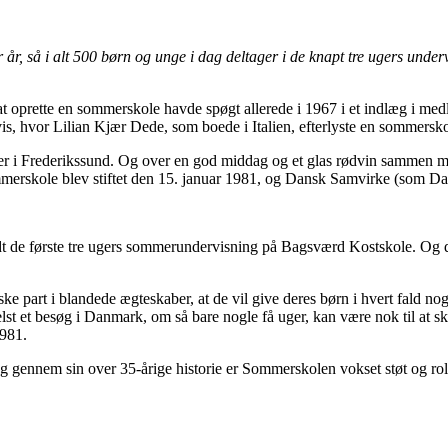
for år, så i alt 500 børn og unge i dag deltager i de knapt tre ugers und
m at oprette en sommerskole havde spøgt allerede i 1967 i et indlæg i 
is, hvor Lilian Kjær Dede, som boede i Italien, efterlyste en sommers
 i Frederikssund. Og over en god middag og et glas rødvin sammen med
erskole blev stiftet den 15. januar 1981, og Dansk Samvirke (som Dan
ldt de første tre ugers sommerundervisning på Bagsværd Kostskole. Og de
e part i blandede ægteskaber, at de vil give deres børn i hvert fald nog
elst et besøg i Danmark, om så bare nogle få uger, kan være nok til at 
1981.
 og gennem sin over 35-årige historie er Sommerskolen vokset støt og rol