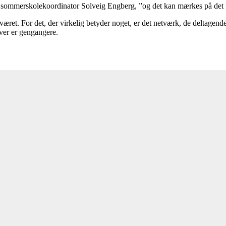
ler sommerskolekoordinator Solveig Engberg, ”og det kan mærkes på det f
æret. For det, der virkelig betyder noget, er det netværk, de deltagend
ever er gengangere.