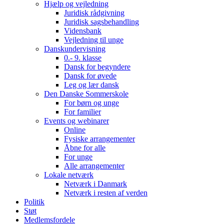
Hjælp og vejledning
Juridisk rådgivning
Juridisk sagsbehandling
Vidensbank
Vejledning til unge
Danskundervisning
0.- 9. klasse
Dansk for begyndere
Dansk for øvede
Leg og lær dansk
Den Danske Sommerskole
For børn og unge
For familier
Events og webinarer
Online
Fysiske arrangementer
Åbne for alle
For unge
Alle arrangementer
Lokale netværk
Netværk i Danmark
Netværk i resten af verden
Politik
Støt
Medlemsfordele