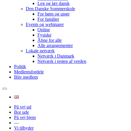
Leg og lær dansk
Den Danske Sommerskole
For børn og unge
For familier
Events og webinarer
Online
Fysiske
Åbne for alle
Alle arrangementer
Lokale netværk
Netværk i Danmark
Netværk i resten af verden
Politik
Medlemsfordele
Bliv medlem
På vej ud
Bor ude
På vej hjem
—
Vi tilbyder