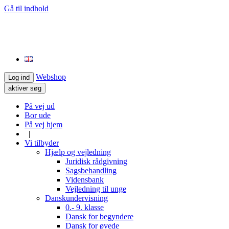
Gå til indhold
Webshop
Log ind
aktiver søg
På vej ud
Bor ude
På vej hjem
|
Vi tilbyder
Hjælp og vejledning
Juridisk rådgivning
Sagsbehandling
Vidensbank
Vejledning til unge
Danskundervisning
0.- 9. klasse
Dansk for begyndere
Dansk for øvede